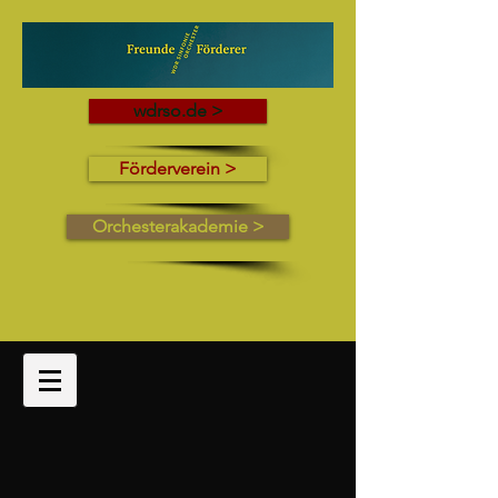
wdrso.de >
Förderverein >
Orchesterakademie >