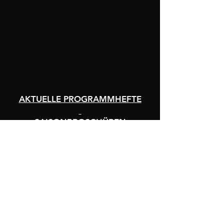
AKTUELLE PROGRAMMHEFTE
SAISONBROSCHÜREN
Impressum
Datenschutz
Satzung