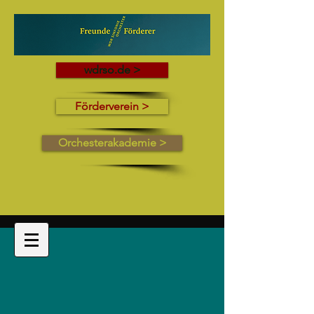
wdrso.de >
Förderverein >
Orchesterakademie >